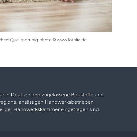
hen! Quelle: drubig-photo © www.fotolia.de
r in Deutschland zugelassene Baustoffe und
 regional ansässigen Handwerksbetrieben
ei der Handwerkskammer eingetragen sind.