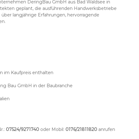
auunternehmen DeringBau GmbH aus Bad Waldsee in
itekten geplant, die ausführenden Handwerksbetriebe
über langjährige Erfahrungen, hervorragende
en.
 im Kaufpreis enthalten
ing Bau GmbH in der Baubranche
alien
r.:
07524/9271740
oder Mobil:
0176/21811820
anrufen