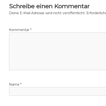
i
Schreibe einen Kommentar
t
Deine E-Mail-Adresse wird nicht veröffentlicht.
Erforderlic
r
Kommentar
*
a
g
s
n
a
Name
*
v
i