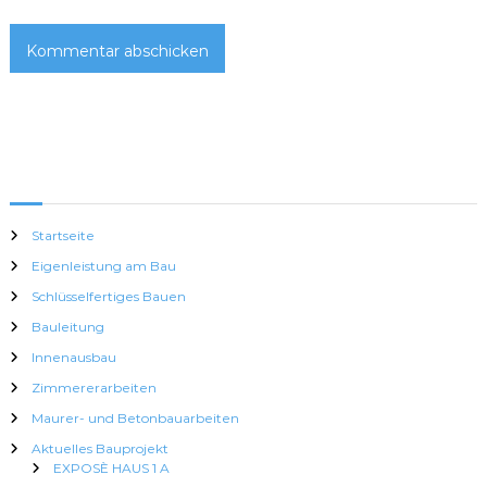
n
Startseite
Eigenleistung am Bau
Schlüsselfertiges Bauen
Bauleitung
Innenausbau
Zimmererarbeiten
Maurer- und Betonbauarbeiten
Aktuelles Bauprojekt
EXPOSÈ HAUS 1 A