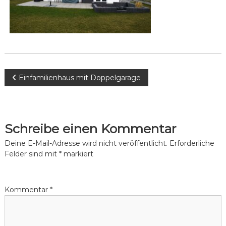
W
ü
n
a
s
l
c
d
h
e
s
n
e
.
B
Einfamilienhaus mit Doppelgarage
e
e
i
Schreibe einen Kommentar
t
Deine E-Mail-Adresse wird nicht veröffentlicht.
Erforderliche
Felder sind mit
*
markiert
r
a
Kommentar
*
g