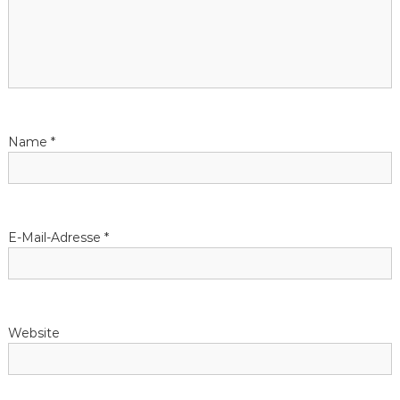
s
n
a
v
Name
*
i
g
E-Mail-Adresse
*
a
t
Website
i
o