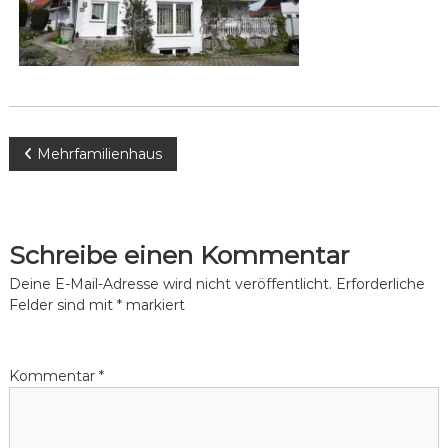
W
ü
n
a
s
l
c
d
h
e
s
n
e
.
B
Mehrfamilienhaus
e
e
i
Schreibe einen Kommentar
t
Deine E-Mail-Adresse wird nicht veröffentlicht.
Erforderliche
Felder sind mit
*
markiert
r
a
Kommentar
*
g