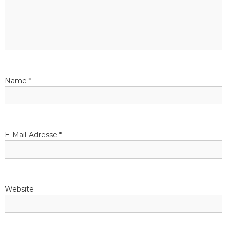
s
n
a
v
Name
*
i
g
E-Mail-Adresse
*
a
t
Website
i
o