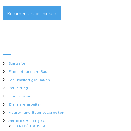
n
Startseite
Eigenleistung am Bau
Schlüsselfertiges Bauen
Bauleitung
Innenausbau
Zimmererarbeiten
Maurer- und Betonbauarbeiten
Aktuelles Bauprojekt
EXPOSÈ HAUS 1 A