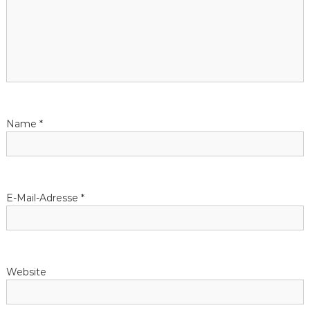
g
s
n
a
v
Name
*
i
g
E-Mail-Adresse
*
a
t
Website
i