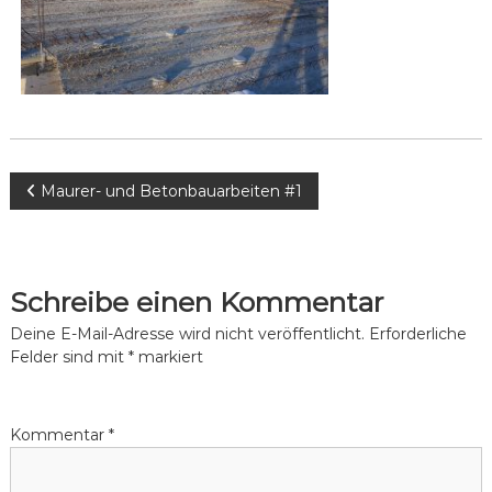
W
ü
n
a
s
l
c
d
h
e
s
n
e
.
e
B
Maurer- und Betonbauarbeiten #1
e
i
Schreibe einen Kommentar
t
Deine E-Mail-Adresse wird nicht veröffentlicht.
Erforderliche
Felder sind mit
*
markiert
r
a
Kommentar
*