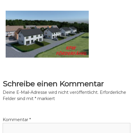
W
ü
n
a
s
l
c
d
h
e
s
n
e
.
e
Schreibe einen Kommentar
Deine E-Mail-Adresse wird nicht veröffentlicht.
Erforderliche
Felder sind mit
*
markiert
Kommentar
*