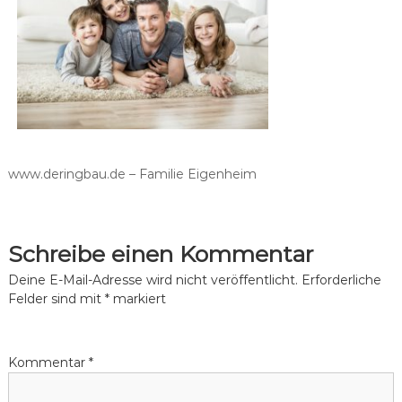
W
ü
n
a
s
l
c
d
h
e
s
n
e
.
e
www.deringbau.de – Familie Eigenheim
Schreibe einen Kommentar
Deine E-Mail-Adresse wird nicht veröffentlicht.
Erforderliche
Felder sind mit
*
markiert
Kommentar
*