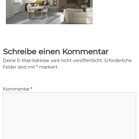
W
ü
n
a
s
l
c
d
h
e
s
n
e
.
e
Schreibe einen Kommentar
Deine E-Mail-Adresse wird nicht veröffentlicht.
Erforderliche
Felder sind mit
*
markiert
Kommentar
*