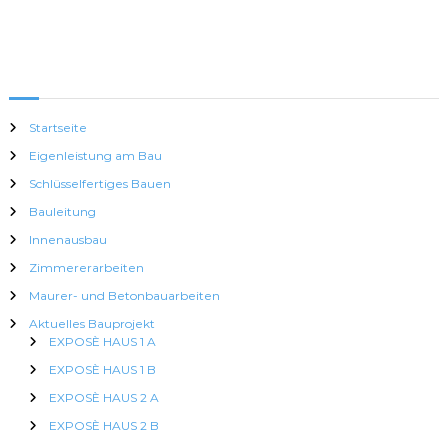
Startseite
Eigenleistung am Bau
Schlüsselfertiges Bauen
Bauleitung
Innenausbau
Zimmererarbeiten
Maurer- und Betonbauarbeiten
Aktuelles Bauprojekt
EXPOSÈ HAUS 1 A
EXPOSÈ HAUS 1 B
EXPOSÈ HAUS 2 A
EXPOSÈ HAUS 2 B