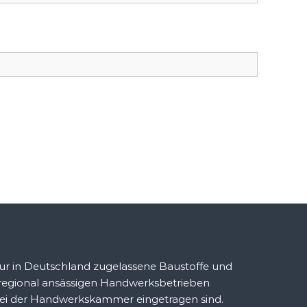
r in Deutschland zugelassene Baustoffe und
 regional ansässigen Handwerksbetrieben
ei der Handwerkskammer eingetragen sind.