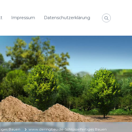
t
Impressum
Datenschutzerklärung
rtiges Bauen
www.deringbau.de-Schlüsselfertiges Bauen